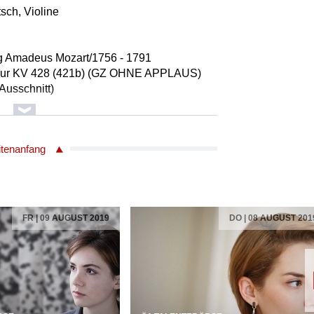
tsch, Violine
g Amadeus Mozart/1756 - 1791
 Es-Dur KV 428 (421b) (GZ OHNE APPLAUS)
(Ausschnitt)
itsch /Violine
sch /Violine
itenanfang
warzberg /Viola
ch /Violoncello
 GESUNDHEIT UND MEDIZIN
PUNKT EIN