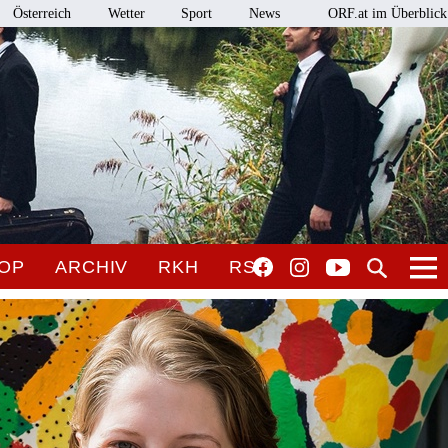
Österreich
Wetter
Sport
News
ORF.at im Überblick
OP
ARCHIV
RKH
RSO