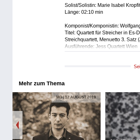
Solist/Solistin: Marie Isabel Kropfi
Länge: 02:10 min
Komponist/Komponistin: Wolfgan
Titel: Quartett für Streicher in
Streichquartett, Menuetto 3. Satz 
Ausführende: Jess Quartett Wien
Ausführende: Elisabeth Jess Kropf
Ausführende: Marie Isabel Kropfit
Se
Ausführende: Nora Romanoff Sch
Ausführende: Stefan Jess Kropfits
Länge: 01:34 min
Aktuell in oe1.ORF.at
19
DOUBLECHECK - DAS Ö1
AM PULS -
MEDIENMAGAZIN