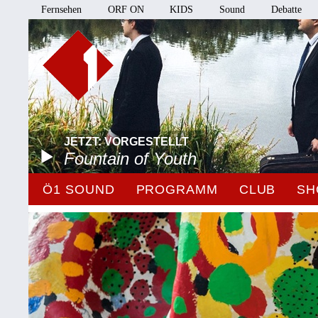
Fernsehen
ORF ON
KIDS
Sound
Debatte
JETZT: VORGESTELLT
Fountain of Youth
Ö1 SOUND
PROGRAMM
CLUB
SH