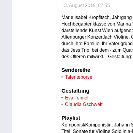
13. August 2019, 07:55
Marie Isabel Kropfitsch, Jahrgang
Hochbegabtenklasse von Marina So
darstellende Kunst Wien aufgenom
Altenburger Konzertfach Violine. 
durch ihre Familie: Ihr Vater gr
das Jess Trio, bei dem - zum Quart
des Öfteren mitwirkt. - Gestaltung
Sendereihe
Talentebörse
Gestaltung
Eva Teimel
Claudia Gschweitl
Playlist
Komponist/Komponistin: Johann 
Titel: Sonate für Violine Solo in