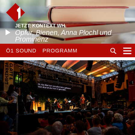
JETZT: KONTEXT WH.
Opfer, Bienen, Anna Plochl und
Prominenz
Ö1 SOUND
PROGRAMM