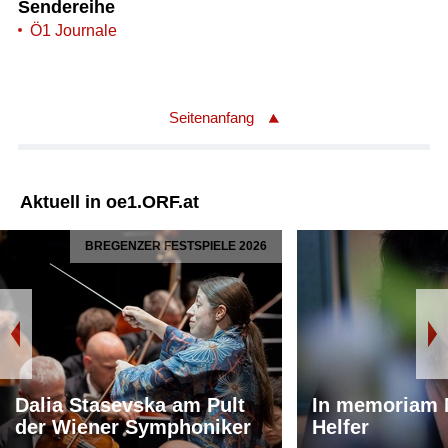
Sendereihe
Ö1 Journale
Seitenanfang
Aktuell in oe1.ORF.at
BREGENZER FESTSPIELE 2026
Dalia Stasevska am Pult
In memoriam 
der Wiener Symphoniker
Helfer