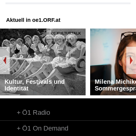
Aktuell in oe1.ORF.at
Ö1 KULTURTALK
Kultur, Festivals und
Milena Michik
Identität
Sommergespr
Ö1 Radio
Ö1 On Demand