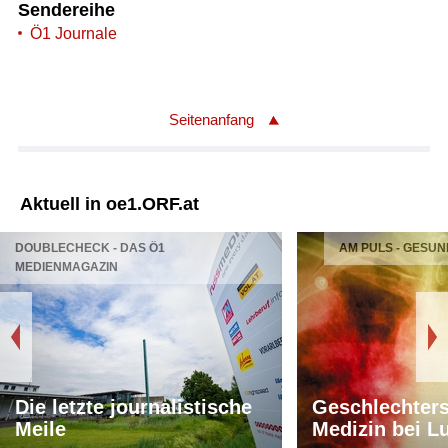
Sendereihe
Ö1 Journale
Seitenanfang
Aktuell in oe1.ORF.at
DOUBLECHECK - DAS Ö1
AM PULS - GESUN
MEDIENMAGAZIN
Die letzte journalistische
Geschlechters
Meile
Medizin bei L