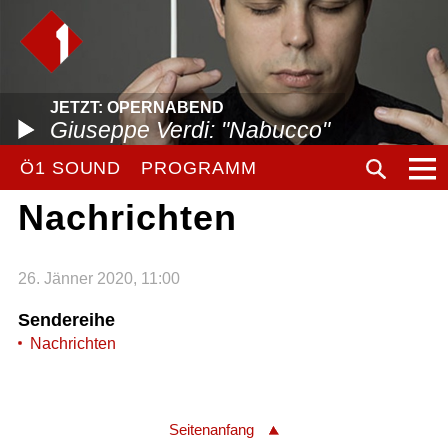
JETZT: OPERNABEND
Giuseppe Verdi: "Nabucco"
Ö1 SOUND
PROGRAMM
Nachrichten
26. Jänner 2020, 11:00
Sendereihe
Nachrichten
Seitenanfang