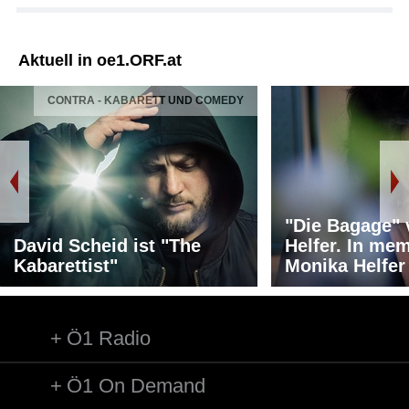
Aktuell in oe1.ORF.at
CONTRA - KABARETT UND COMEDY
"Die Bagage"
David Scheid ist "The
Helfer. In me
Kabarettist"
Monika Helfer
Ö1 Radio
Ö1 On Demand