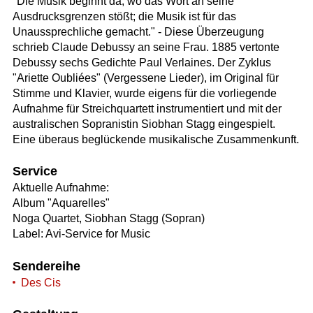
"Die Musik beginnt da, wo das Wort an seine
Ausdrucksgrenzen stößt; die Musik ist für das
Unaussprechliche gemacht." - Diese Überzeugung
schrieb Claude Debussy an seine Frau. 1885 vertonte
Debussy sechs Gedichte Paul Verlaines. Der Zyklus
"Ariette Oubliées" (Vergessene Lieder), im Original für
Stimme und Klavier, wurde eigens für die vorliegende
Aufnahme für Streichquartett instrumentiert und mit der
australischen Sopranistin Siobhan Stagg eingespielt.
Eine überaus beglückende musikalische Zusammenkunft.
Service
Aktuelle Aufnahme:
Album "Aquarelles"
Noga Quartet, Siobhan Stagg (Sopran)
Label: Avi-Service for Music
Sendereihe
Des Cis