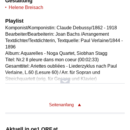
Gestaltung
Helene Breisach
Playlist
Komponist/Komponistin: Claude Debussy/1862 - 1918
Bearbeiter/Bearbeiterin: Joan Bachs /Arrangement
Textdichter/Textdichterin, Textquelle: Paul Verlaine/1844 -
1896
Album: Aquarelles - Noga Quartet, Siobhan Stagg
Titel: Nr.2 Il pleure dans mon coeur (00:02:33)
Gesamttitel: Ariettes oubliées - Liederzyklus nach Paul
Verlaine, L.60 (Lesure 60) / Arr. für Sopran und
Streichquartett (orig. für Gesang und Klavier)
Solist/Solistin: Siobhan Stagg /Sopran
Ausführende: Noga Quartet
Solist/Solistin: Simon Routier /Violine I
Solist/Solistin: Lauriane Vernhes /Violine II
Seitenanfang
Solist/Solistin: Avishai Chameides /Viola
Solist/Solistin: Joan Bachs /Violoncello
Länge: 02:33 min
Aktuell in oe1.ORF.at
Label: Avi Music 85531066