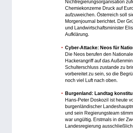
Nichtregierungsorganisation zuf
Chemiekonzerne Druck auf Euro
aufzuweichen. Österreich soll si
Morgenjournal berichtet. Der G
und Landwirtschaftsminister El
Aufklärung.
Cyber-Attacke: Neos für Natio
Die Neos berufen den Nationalen 
Hackerangriff auf das Außenmin
Schulterschluss zustande zu bri
vorbereitet zu sein, so die Begr
noch viel Luft nach oben.
Burgenland: Landtag konstitui
Hans-Peter Doskozil ist heute v
burgenländischer Landeshauptm
und sein Regierungsteam stimm
war ungültig. Erstmals in der Z
Landesregierung ausschließlich