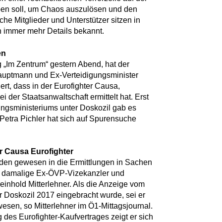
ben soll, um Chaos auszulösen und den
he Mitglieder und Unterstützer sitzen in
n immer mehr Details bekannt.
en
„Im Zentrum“ gestern Abend, hat der
uptmann und Ex-Verteidigungsminister
iert, dass in der Eurofighter Causa,
i der Staatsanwaltschaft ermittelt hat. Erst
ungsministeriums unter Doskozil gab es
Petra Pichler hat sich auf Spurensuche
ur Causa Eurofighter
nden gewesen in die Ermittlungen in Sachen
er damalige Ex-ÖVP-Vizekanzler und
einhold Mitterlehner. Als die Anzeige vom
 Doskozil 2017 eingebracht wurde, sei er
ewesen, so Mitterlehner im Ö1-Mittagsjournal.
des Eurofighter-Kaufvertrages zeigt er sich