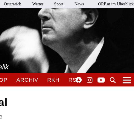
Österreich
Wetter
Sport
News
ORF.at im Überblick
lik
OP
ARCHIV
RKH
RSO
al
he