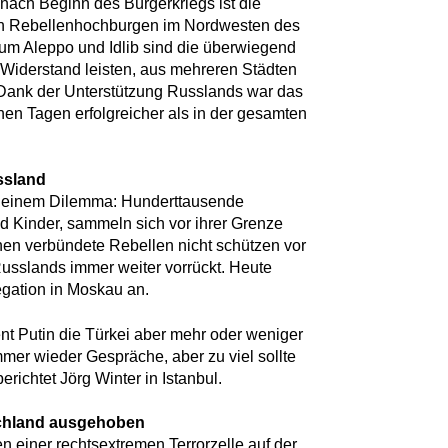
 nach Beginn des Bürgerkriegs ist die
ten Rebellenhochburgen im Nordwesten des
m Aleppo und Idlib sind die überwiegend
h Widerstand leisten, aus mehreren Städten
 Dank der Unterstützung Russlands war das
n Tagen erfolgreicher als in der gesamten
ssland
r einem Dilemma: Hunderttausende
nd Kinder, sammeln sich vor ihrer Grenze
nen verbündete Rebellen nicht schützen vor
Russlands immer weiter vorrückt. Heute
egation in Moskau an.
ent Putin die Türkei aber mehr oder weniger
mmer wieder Gespräche, aber zu viel sollte
erichtet Jörg Winter in Istanbul.
schland ausgehoben
n einer rechtsextremen Terrorzelle auf der