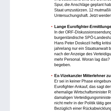
Spur, die Anschläge geplant ha
Staat umzustürzen. 12 mutmaßlic
Untersuchungshaft. Jetzt werde
Lange Eurofighter-Ermittlung
In der ORF-Diskussionssendung 
burgenländische SPÖ-Landesha
Hans Peter Doskozil heftig kritis
jahrelang nur ein Staatsanwalt be
nach der Anzeige des Verteidig
mehr Personal. Woran lag das? 
begeben.
Ex-Vizekanzler Mitterlehner z
Er sei in keiner Phase eingebu
Eurofighter-Ankauf, das sagt d
ehemalige Wirtschaftsminister R
damaligen Verteidigungsminister
nicht mehr in der Politik tätig g
Bezüglich einer Rückabwicklung 