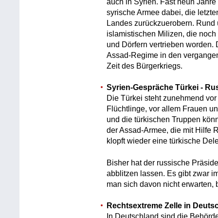
auch in Syrien. Fast neun Jahre
syrische Armee dabei, die letz
Landes zurückzuerobern. Rund u
islamistischen Milizen, die noc
und Dörfern vertrieben worden.
Assad-Regime in den vergangene
Zeit des Bürgerkriegs.
Syrien-Gespräche Türkei - Ru
Die Türkei steht zunehmend vo
Flüchtlinge, vor allem Frauen u
und die türkischen Truppen kön
der Assad-Armee, die mit Hilfe 
klopft wieder eine türkische Del
Bisher hat der russische Präsid
abblitzen lassen. Es gibt zwar i
man sich davon nicht erwarten, b
Rechtsextreme Zelle in Deut
In Deutschland sind die Behörde