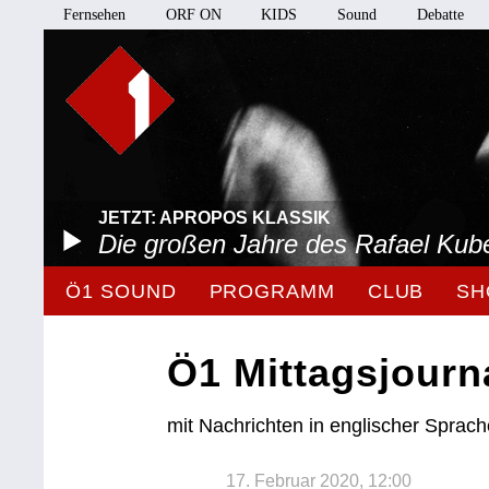
Fernsehen
ORF ON
KIDS
Sound
Debatte
JETZT: APROPOS KLASSIK
Die großen Jahre des Rafael Kube
Ö1 SOUND
PROGRAMM
CLUB
SH
Ö1 Mittagsjourn
mit Nachrichten in englischer Sprac
17. Februar 2020, 12:00