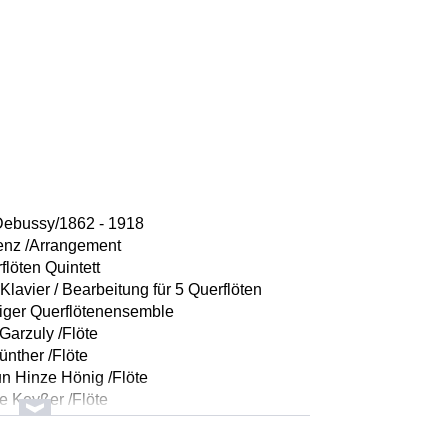
Debussy/1862 - 1918
senz /Arrangement
rflöten Quintett
Klavier / Bearbeitung für 5 Querflöten
ziger Querflötenensemble
Garzuly /Flöte
nther /Flöte
n Hinze Hönig /Flöte
e Keyßer /Flöte
ian Sprenger /Flöte