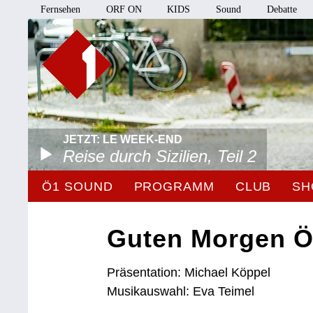
Fernsehen
ORF ON
KIDS
Sound
Debatte
JETZT: LE WEEK-END
Reise durch Sizilien, Teil 2
Ö1 SOUND
PROGRAMM
CLUB
SH
Guten Morgen Ö
Präsentation: Michael Köppel
Musikauswahl: Eva Teimel