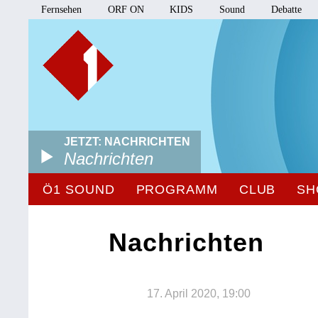
Fernsehen
ORF ON
KIDS
Sound
Debatte
JETZT: NACHRICHTEN
Nachrichten
Ö1 SOUND
PROGRAMM
CLUB
SH
Nachrichten
17. April 2020, 19:00