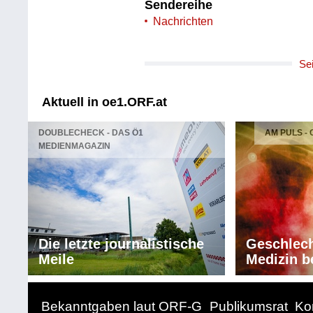
Sendereihe
Nachrichten
Se
Aktuell in oe1.ORF.at
DOUBLECHECK - DAS Ö1
AM PULS -
MEDIENMAGAZIN
Die letzte journalistische
Geschlech
Meile
Medizin b
Bekanntgaben laut ORF-G
Publikumsrat
Ko