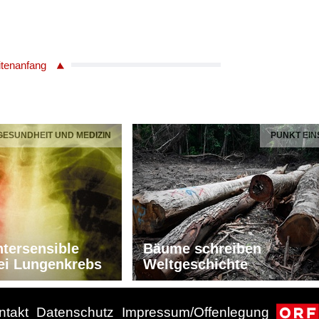
itenanfang
 GESUNDHEIT UND MEDIZIN
PUNKT EIN
tersensible
Bäume schreiben
ei Lungenkrebs
Weltgeschichte
ntakt
Datenschutz
Impressum/Offenlegung