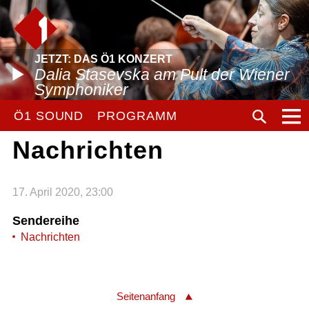
JETZT: DAS Ö1 KONZERT
Dalia Stasevska am Pult der Wiener
Symphoniker
Ö1 SOUND
PROGRAMM
Nachrichten
17. April 2020, 23:00
Sendereihe
Nachrichten
Seitenanfang