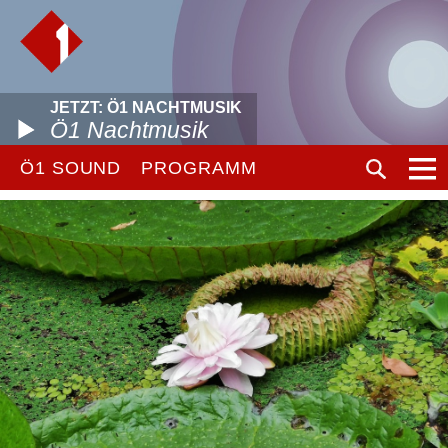
JETZT: Ö1 NACHTMUSIK
Ö1 Nachtmusik
Ö1 SOUND
PROGRAMM