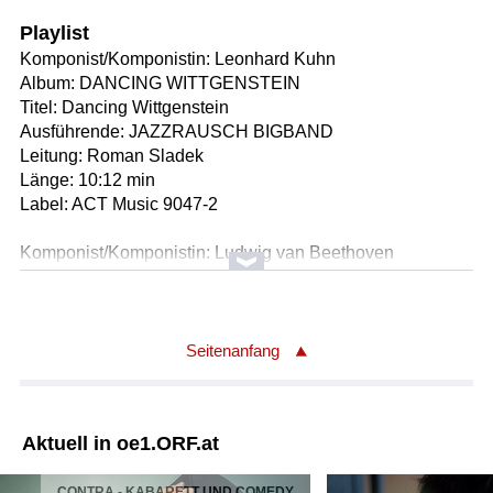
Playlist
Komponist/Komponistin: Leonhard Kuhn
Album: DANCING WITTGENSTEIN
Titel: Dancing Wittgenstein
Ausführende: JAZZRAUSCH BIGBAND
Leitung: Roman Sladek
Länge: 10:12 min
Label: ACT Music 9047-2
Komponist/Komponistin: Ludwig van Beethoven
Bearbeiter/Bearbeiterin: Leonhard Kuhn
Album: BEETHOVEN'S BREAKDOWN
Titel: Piano Sonata No. 14 in C sharp minor op. 27 No. 2
'Moonlight'
Seitenanfang
Solist/Solistin: Raphael Huber (Tenorsaxofon)
Solist/Solistin: Daniel Klingl (Sopransaxofon)
Ausführende: JAZZRAUSCH BIGBAND
Aktuell in oe1.ORF.at
Leitung: Roman Sladek
Länge: 05:55 min
CONTRA - KABARETT UND COMEDY