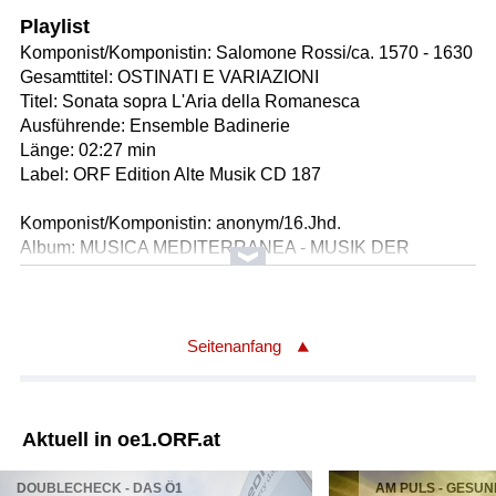
Playlist
Komponist/Komponistin: Salomone Rossi/ca. 1570 - 1630
Gesamttitel: OSTINATI E VARIAZIONI
Titel: Sonata sopra L'Aria della Romanesca
Ausführende: Ensemble Badinerie
Länge: 02:27 min
Label: ORF Edition Alte Musik CD 187
Komponist/Komponistin: anonym/16.Jhd.
Album: MUSICA MEDITERRANEA - MUSIK DER
ITALIEN. & SPANISCHEN RENAISSANCE
Titel: Folias - für zwei Lauten < Barockgitarre und Laute >
Ausführende: Kithara
Ausführender/Ausführende: Christopher Wilson
Seitenanfang
/Fünfchörige Barockgitarre
Ausführender/Ausführende: David Miller /Siebenchörige
Laute
Aktuell in oe1.ORF.at
Länge: 00:31 min
Label: Chandos CHAN 0562
DOUBLECHECK - DAS Ö1
AM PULS - GESUN