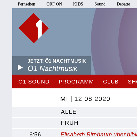
Fernsehen
ORF ON
KIDS
Sound
Debatte
JETZT: Ö1 NACHTMUSIK
Ö1 Nachtmusik
Ö1 SOUND
PROGRAMM
CLUB
SH
MI | 12 08 2020
ALLE
FRÜH
6:56
Elisabeth Birnbaum über bib