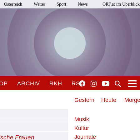
Österreich
Wetter
Sport
News
ORF.at im Überblick
OP
ARCHIV
RKH
RSO
Gestern
Heute
Morg
Musik
Kultur
Journale
lische Frauen