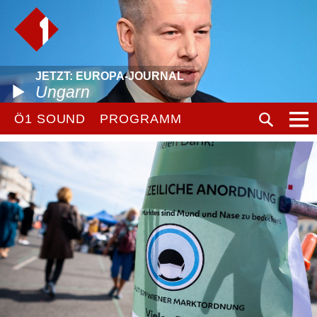
JETZT: EUROPA-JOURNAL
Ungarn
Ö1 SOUND
PROGRAMM