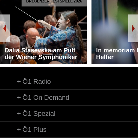
BREGENZER FESTSPIELE 2026
Dalia Stasevska am Pult
In memoriam 
der Wiener Symphoniker
Helfer
Ö1 Radio
Ö1 On Demand
Ö1 Spezial
Ö1 Plus