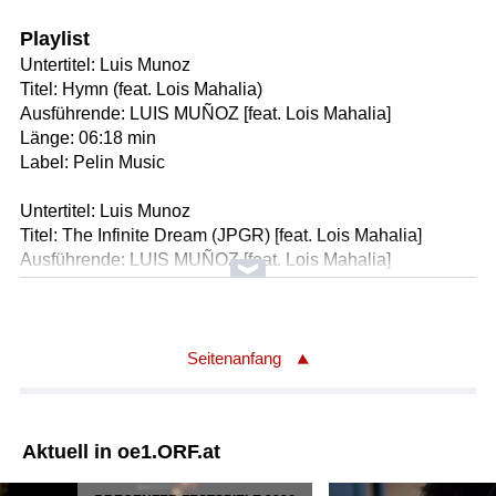
Playlist
Untertitel: Luis Munoz
Titel: Hymn (feat. Lois Mahalia)
Ausführende: LUIS MUÑOZ [feat. Lois Mahalia]
Länge: 06:18 min
Label: Pelin Music
Untertitel: Luis Munoz
Titel: The Infinite Dream (JPGR) [feat. Lois Mahalia]
Ausführende: LUIS MUÑOZ [feat. Lois Mahalia]
Länge: 05:48 min
Label: Pelin Music
Untertitel: Luis Munoz
Seitenanfang
Titel: Into the Sun
Ausführende: LUIS MUÑOZ [feat. Lois Mahalia]
Länge: 06:07 min
Aktuell in oe1.ORF.at
Label: Pelin Music