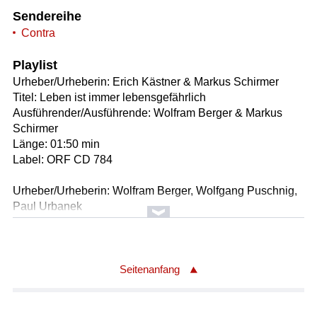
Sendereihe
Contra
Playlist
Urheber/Urheberin: Erich Kästner & Markus Schirmer
Titel: Leben ist immer lebensgefährlich
Ausführender/Ausführende: Wolfram Berger & Markus
Schirmer
Länge: 01:50 min
Label: ORF CD 784
Urheber/Urheberin: Wolfram Berger, Wolfgang Puschnig,
Paul Urbanek
Titel: Liebeslieder a la carte
Ausführender/Ausführende: Wolfram Berger, Wolfgang
Puschnig, Paul Urbanek
Länge: 01:50 min
Seitenanfang
Urheber/Urheberin: Franz Schubert / Wolfram Berger &
Markus Schirmer