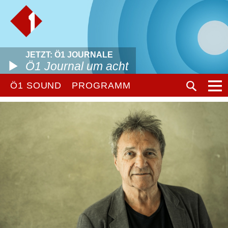
JETZT: Ö1 JOURNALE
Ö1 Journal um acht
Ö1 SOUND
PROGRAMM