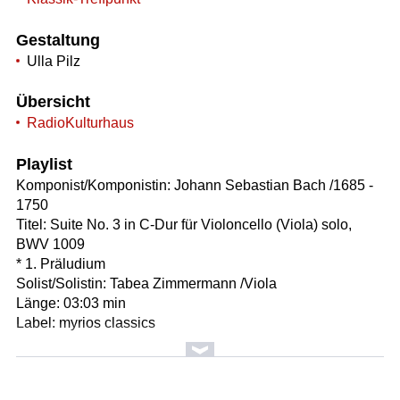
Gestaltung
Ulla Pilz
Übersicht
RadioKulturhaus
Playlist
Komponist/Komponistin: Johann Sebastian Bach /1685 -
1750
Titel: Suite No. 3 in C-Dur für Violoncello (Viola) solo,
BWV 1009
* 1. Präludium
Solist/Solistin: Tabea Zimmermann /Viola
Länge: 03:03 min
Label: myrios classics
Komponist/Komponistin: György Kurtág /geb.1926
Titel: "Signs, Games and Messages" for Viola