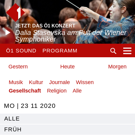
JETZT: DAS Ö1 KONZERT
Dalia Stasevska am Pult der Wiener
Symphoniker
Ö1 SOUND
PROGRAMM
Gestern
Heute
Morgen
Musik
Kultur
Journale
Wissen
Gesellschaft
Religion
Alle
MO | 23 11 2020
ALLE
FRÜH