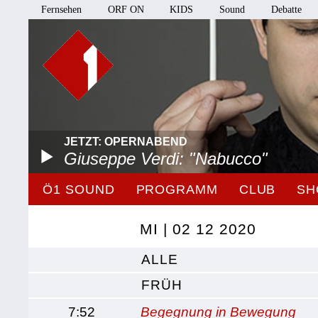
Fernsehen
ORF ON
KIDS
Sound
Debatte
JETZT: OPERNABEND
Giuseppe Verdi: "Nabucco"
Ö1 SOUND
PROGRAMM
CLUB
SH
MI | 02 12 2020
ALLE
FRÜH
7:52
Begegnung in Bewegung