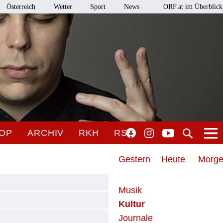
Österreich
Wetter
Sport
News
ORF.at im Überblick
OP
ARCHIV
RKH
RSO
Gestern
Heute
Morg
Musik
Kultur
Journale