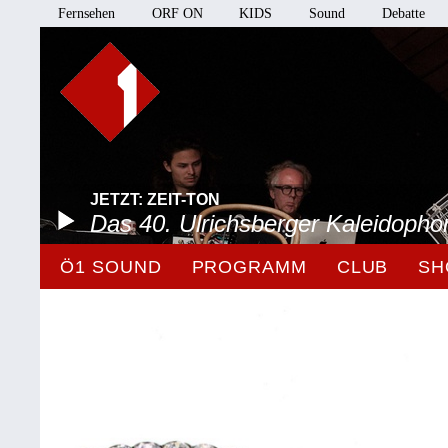
Fernsehen
ORF ON
KIDS
Sound
Debatte
JETZT: ZEIT-TON
Das 40. Ulrichsberger Kaleidopho
Ö1 SOUND
PROGRAMM
CLUB
SH