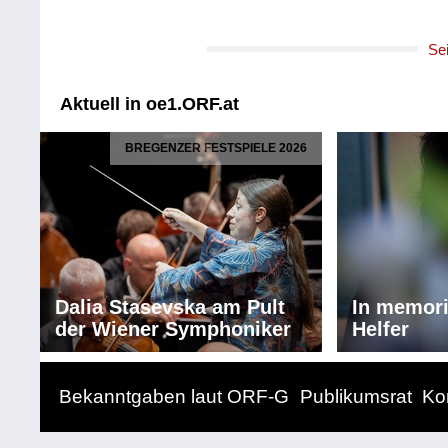
Se
Aktuell in oe1.ORF.at
BREGENZER FESTSPIELE 2026
Dalia Stasevska am Pult
In memor
der Wiener Symphoniker
Helfer
Bekanntgaben laut ORF-G
Publikumsrat
Ko