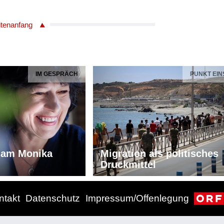
itenanfang
IM GESPRÄCH
PUNKT EIN
iam Monika
Migration als politisches
Druckmittel
ntakt
Datenschutz
Impressum/Offenlegung