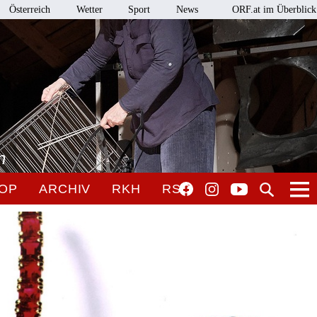
Österreich
Wetter
Sport
News
ORF.at im Überblick
n
OP
ARCHIV
RKH
RSO