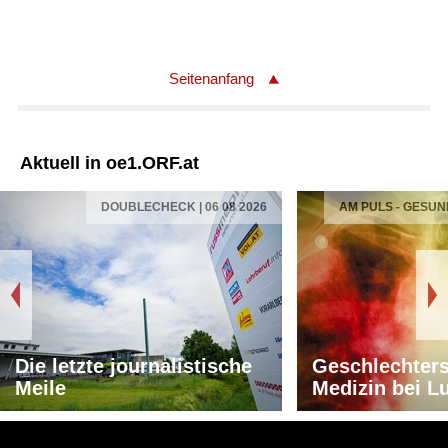
Seitenanfang
Aktuell in oe1.ORF.at
DOUBLECHECK | 06 08 2026
AM PULS - GESUN
Die letzte journalistische
Geschlechters
Meile
Medizin bei L