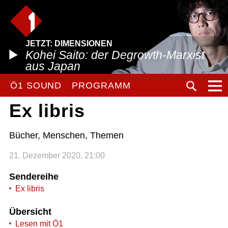
JETZT: DIMENSIONEN
Kohei Saito: der Degrowth-Marxist
aus Japan
Ö1 SOUND
PROGRAMM
Ex libris
Bücher, Menschen, Themen
21. Dezember 2020, 21:00
Sendereihe
Ex libris
Übersicht
Lesen mit Ö1