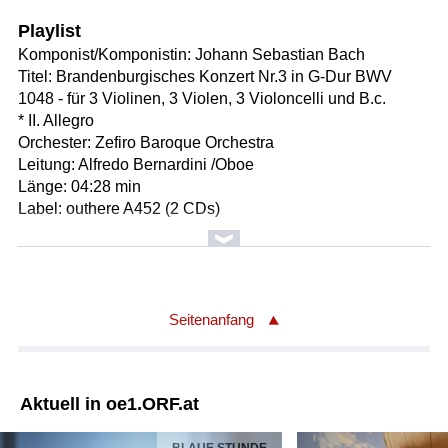
Playlist
Komponist/Komponistin: Johann Sebastian Bach
Titel: Brandenburgisches Konzert Nr.3 in G-Dur BWV
1048 - für 3 Violinen, 3 Violen, 3 Violoncelli und B.c.
* II. Allegro
Orchester: Zefiro Baroque Orchestra
Leitung: Alfredo Bernardini /Oboe
Länge: 04:28 min
Label: outhere A452 (2 CDs)
Komponist/Komponistin: Wolfgang Amadeus Mozart/1756
- 1791
Titel: Divertimento für Violine, Viola, 2 Hörner, Fagott und
Kontrabaß in D-Dur KV 205 / daraus: Finale (5.Satz)
Seitenanfang
Ausführende: Zefiro
Leitung: Alfredo Bernardini
Länge: 03:22 min
Aktuell in oe1.ORF.at
Label: deutsche harmonia mundi 886971