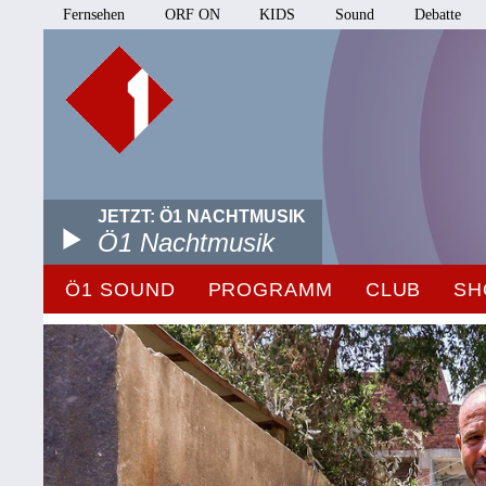
Fernsehen
ORF ON
KIDS
Sound
Debatte
JETZT: Ö1 NACHTMUSIK
Ö1 Nachtmusik
Ö1 SOUND
PROGRAMM
CLUB
SH