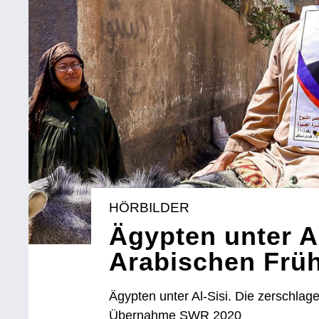
HÖRBILDER
Ägypten unter A
Arabischen Frühl
Ägypten unter Al-Sisi. Die zerschla
Übernahme SWR 2020