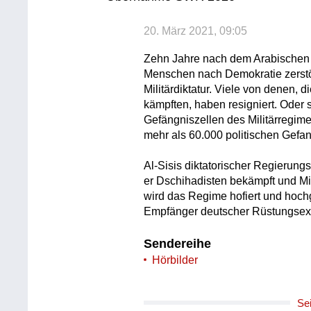
20. März 2021, 09:05
Zehn Jahre nach dem Arabischen 
Menschen nach Demokratie zerstör
Militärdiktatur. Viele von denen, d
kämpften, haben resigniert. Oder s
Gefängniszellen des Militärregim
mehr als 60.000 politischen Gefa
Al-Sisis diktatorischer Regierung
er Dschihadisten bekämpft und M
wird das Regime hofiert und hoch
Empfänger deutscher Rüstungsex
Sendereihe
Hörbilder
Se