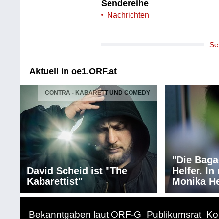
Sendereihe
Nachrichten
Se
Aktuell in oe1.ORF.at
CONTRA - KABARETT UND COMEDY
"Die Baga
David Scheid ist "The
Helfer. I
Kabarettist"
Monika He
Bekanntgaben laut ORF-G
Publikumsrat
Ko