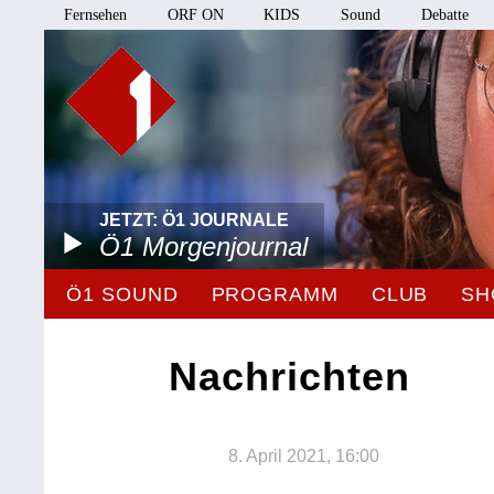
Fernsehen
ORF ON
KIDS
Sound
Debatte
JETZT: Ö1 JOURNALE
Ö1 Morgenjournal
Ö1 SOUND
PROGRAMM
CLUB
SH
Nachrichten
8. April 2021, 16:00