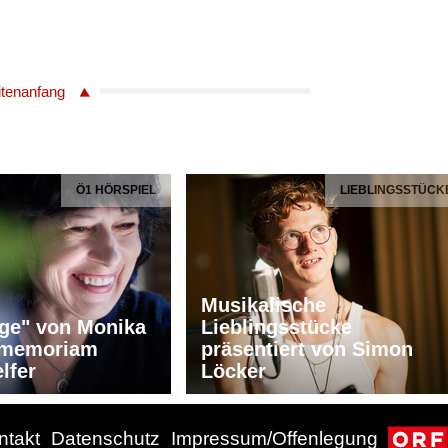
itenanfang
Ö1 HÖRSPIEL
LIEBLINGSSTÜCK
Musikalische
ge" von Monika
Lieblingsstücke
n memoriam
präsentiert von Simon
lfer
Löcker
ntakt
Datenschutz
Impressum/Offenlegung