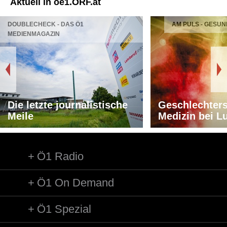
Aktuell in oe1.ORF.at
DOUBLECHECK - DAS Ö1
AM PULS - GESUN
MEDIENMAGAZIN
Die letzte journalistische
Geschlechters
Meile
Medizin bei L
Ö1 Radio
Ö1 On Demand
Ö1 Spezial