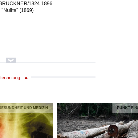
N BRUCKNER/1824-1896
"Nullte" (1869)
)
itenanfang
 GESUNDHEIT UND MEDIZIN
PUNKT EIN