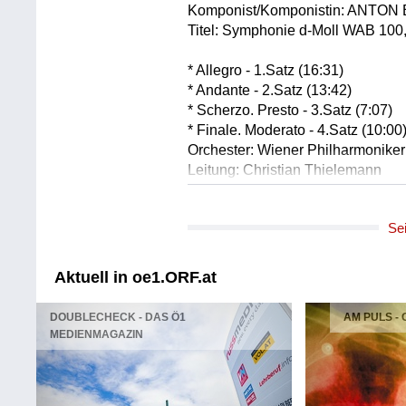
Komponist/Komponistin: ANTO
Titel: Symphonie d-Moll WAB 100, 
* Allegro - 1.Satz (16:31)
* Andante - 2.Satz (13:42)
* Scherzo. Presto - 3.Satz (7:07)
* Finale. Moderato - 4.Satz (10:00
Orchester: Wiener Philharmoniker
Leitung: Christian Thielemann
Länge: 47:20 min
Label: MWV/Leihmat.
Se
Aktuell in oe1.ORF.at
DOUBLECHECK - DAS Ö1
AM PULS -
MEDIENMAGAZIN