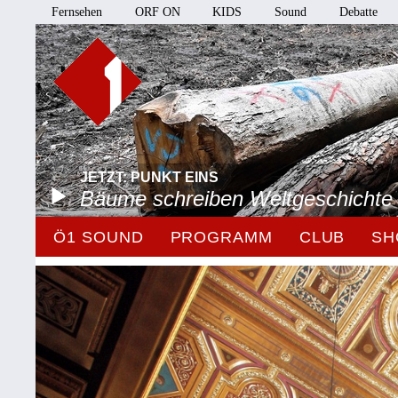
Fernsehen
ORF ON
KIDS
Sound
Debatte
JETZT: PUNKT EINS
Bäume schreiben Weltgeschichte
Ö1 SOUND
PROGRAMM
CLUB
SH