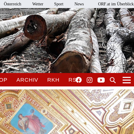
Österreich
Wetter
Sport
News
ORF.at im Überblick
OP
ARCHIV
RKH
RSO