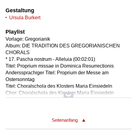
Gestaltung
Ursula Burkert
Playlist
Vorlage: Gregorianik
Album: DIE TRADITION DES GREGORIANISCHEN
CHORALS
* 17. Pascha nostrum - Alleluia (00:02:01)
Titel: Proprium missae in Dominica Resurrectionis
Anderssprachiger Titel: Proprium der Messe am
Ostersonntag
Titel: Choralschola des Klosters Maria Einsiedeln
Chor: Choralschola des Klosters Maria Einsiedeln
Leitung: Roman Bannwart
Länge: 02:03 min
Label: DG 4350322 (4 CD)
Seitenanfang
Komponist/Komponistin: Benjamin Starnberg
Titel: ART HOUSE MYSTICS