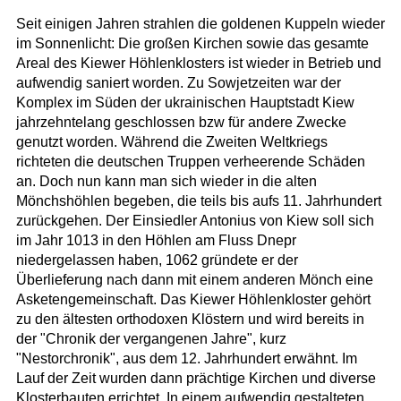
Seit einigen Jahren strahlen die goldenen Kuppeln wieder
im Sonnenlicht: Die großen Kirchen sowie das gesamte
Areal des Kiewer Höhlenklosters ist wieder in Betrieb und
aufwendig saniert worden. Zu Sowjetzeiten war der
Komplex im Süden der ukrainischen Hauptstadt Kiew
jahrzehntelang geschlossen bzw für andere Zwecke
genutzt worden. Während die Zweiten Weltkriegs
richteten die deutschen Truppen verheerende Schäden
an. Doch nun kann man sich wieder in die alten
Mönchshöhlen begeben, die teils bis aufs 11. Jahrhundert
zurückgehen. Der Einsiedler Antonius von Kiew soll sich
im Jahr 1013 in den Höhlen am Fluss Dnepr
niedergelassen haben, 1062 gründete er der
Überlieferung nach dann mit einem anderen Mönch eine
Asketengemeinschaft. Das Kiewer Höhlenkloster gehört
zu den ältesten orthodoxen Klöstern und wird bereits in
der "Chronik der vergangenen Jahre", kurz
"Nestorchronik", aus dem 12. Jahrhundert erwähnt. Im
Lauf der Zeit wurden dann prächtige Kirchen und diverse
Klosterbauten errichtet. In einem aufwendig gestalteten