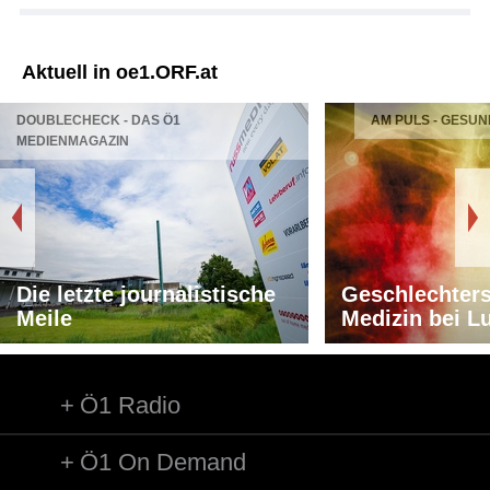
oe1.ORF.at
DAS Ö1
AM PULS - GESUNDHEIT UND MEDIZIN
journalistische
Geschlechtersensible
Medizin bei Lungenkrebs
Ö1 Radio
Ö1 On Demand