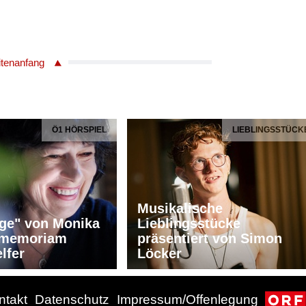
itenanfang
Ö1 HÖRSPIEL
LIEBLINGSSTÜCK
Musikalische
ge" von Monika
Lieblingsstücke
n memoriam
präsentiert von Simon
lfer
Löcker
ntakt
Datenschutz
Impressum/Offenlegung