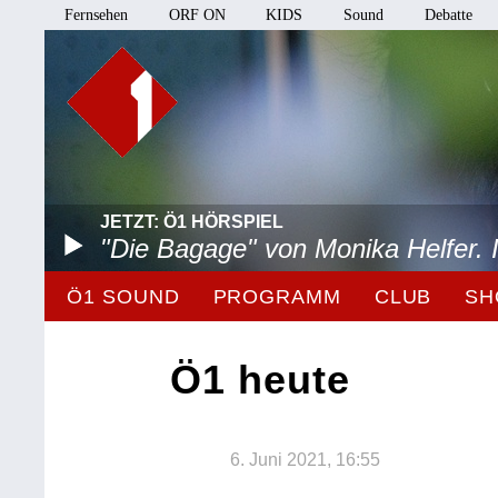
Fernsehen
ORF ON
KIDS
Sound
Debatte
JETZT: Ö1 HÖRSPIEL
"Die Bagage" von Monika Helfer.
Ö1 SOUND
PROGRAMM
CLUB
SH
Ö1 heute
6. Juni 2021, 16:55