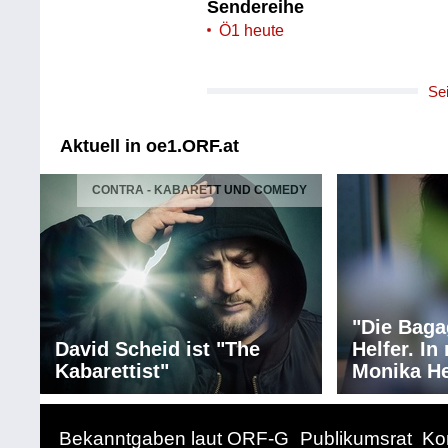
Sendereihe
Ö1 heute
Se
Aktuell in oe1.ORF.at
CONTRA - KABARETT UND COMEDY
"Die Baga
David Scheid ist "The
Helfer. I
Kabarettist"
Monika He
Bekanntgaben laut ORF-G
Publikumsrat
Ko