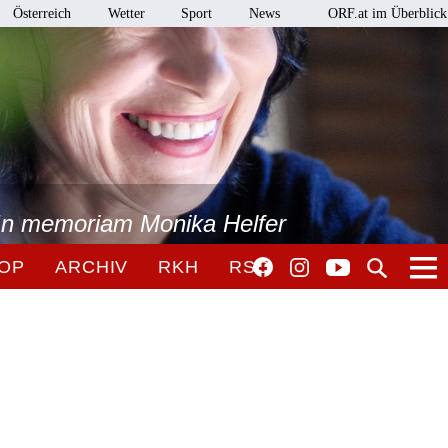
Österreich
Wetter
Sport
News
ORF.at im Überblick
 In memoriam Monika Helfer
OP
ARCHIV
RKH
RSO