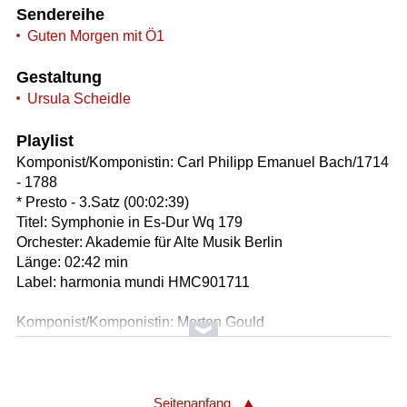
Sendereihe
Guten Morgen mit Ö1
Gestaltung
Ursula Scheidle
Playlist
Komponist/Komponistin: Carl Philipp Emanuel Bach/1714
- 1788
* Presto - 3.Satz (00:02:39)
Titel: Symphonie in Es-Dur Wq 179
Orchester: Akademie für Alte Musik Berlin
Länge: 02:42 min
Label: harmonia mundi HMC901711
Komponist/Komponistin: Morton Gould
* Rhumba - 1.Satz
Titel: Symphonette Nr.4 "Latin-American Symphonette"
Orchester: ORF Radio-Symphonieorchester Wien
Leitung: Arthur Fagen
Seitenanfang