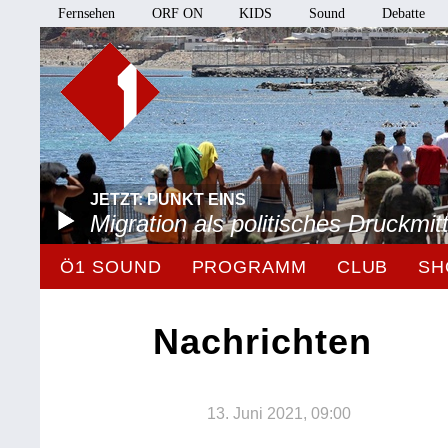
Fernsehen
ORF ON
KIDS
Sound
Debatte
JETZT: PUNKT EINS
Migration als politisches Druckmitt
Ö1 SOUND
PROGRAMM
CLUB
SH
Nachrichten
13. Juni 2021, 09:00