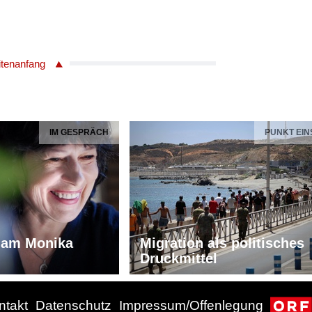
itenanfang
IM GESPRÄCH
PUNKT EIN
iam Monika
Migration als politisches
Druckmittel
ntakt
Datenschutz
Impressum/Offenlegung