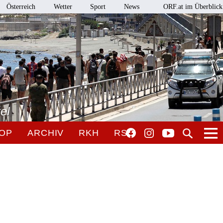
Österreich
Wetter
Sport
News
ORF.at im Überblick
el
OP
ARCHIV
RKH
RSO