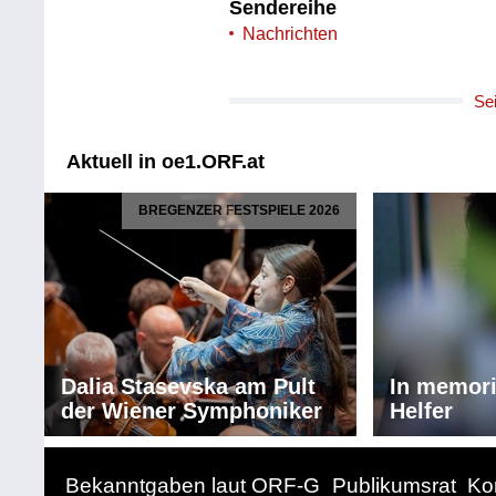
Sendereihe
Nachrichten
Se
Aktuell in oe1.ORF.at
BREGENZER FESTSPIELE 2026
Dalia Stasevska am Pult
In memor
der Wiener Symphoniker
Helfer
Bekanntgaben laut ORF-G
Publikumsrat
Ko