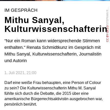
/
S
T
E
P
H
A
N
Ö
H
IM GESPRÄCH
R
L
Mithu Sanyal,
Kulturwissenschafterin
CC BY-SA 3.0
"Nur ein Roman kann widersprechende Stimmen
enthalten." Renata Schmidtkunz im Gespräch mit
Mithu Sanyal, Kulturwissenschafterin, Journalistin
und Autorin
1. Juli 2021, 21:00
Darf eine weiße Frau behaupten, eine Person of Colour
zu sein? Die Kulturwissenschafterin Mithu M. Sanyal
fühlte sich durch die Debatte, die 2015 über eine
amerikanische Bürgerrechtsaktivistin ausgebrochen war,
persönlich berührt.