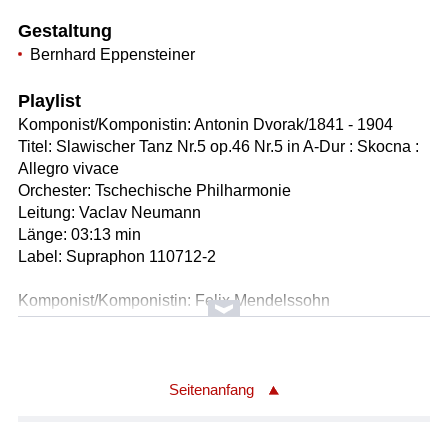
Gestaltung
Bernhard Eppensteiner
Playlist
Komponist/Komponistin: Antonin Dvorak/1841 - 1904
Titel: Slawischer Tanz Nr.5 op.46 Nr.5 in A-Dur : Skocna :
Allegro vivace
Orchester: Tschechische Philharmonie
Leitung: Vaclav Neumann
Länge: 03:13 min
Label: Supraphon 110712-2
Komponist/Komponistin: Felix Mendelssohn
Bartholdy/1809 - 1847
Bearbeiter/Bearbeiterin: Robert Stark /Arrangement/1847 -
1922
Titel: Lied ohne Worte op.19b Nr.4 in A-Dur für Klavier /
Seitenanfang
Bearbeitung für Klarinette und Klavier in B-Dur
Solist/Solistin: Dimitri Ashkenazy /Klarinette