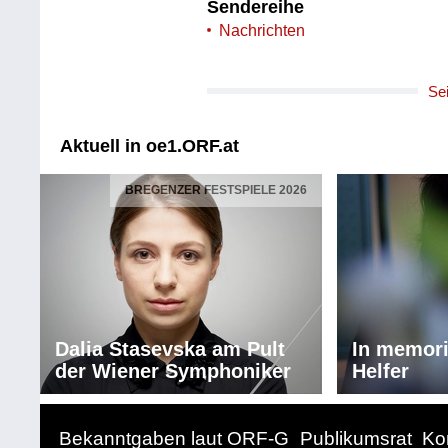
Sendereihe
Nachrichten
Se
Aktuell in oe1.ORF.at
BREGENZER FESTSPIELE 2026
Dalia Stasevska am Pult
In memor
der Wiener Symphoniker
Helfer
Bekanntgaben laut ORF-G
Publikumsrat
Ko