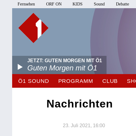
Fernsehen
ORF ON
KIDS
Sound
Debatte
JETZT: GUTEN MORGEN MIT Ö1
Guten Morgen mit Ö1
Ö1 SOUND
PROGRAMM
CLUB
SH
Nachrichten
23. Juli 2021, 16:00