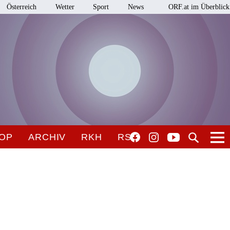
Österreich
Wetter
Sport
News
ORF.at im Überblick
OP
ARCHIV
RKH
RSO