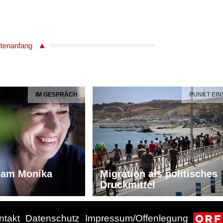
itenanfang
IM GESPRÄCH
PUNKT EIN
iam Monika
Migration als politisches
Druckmittel
ntakt
Datenschutz
Impressum/Offenlegung