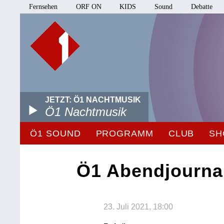
Fernsehen
ORF ON
KIDS
Sound
Debatte
JETZT: Ö1 NACHTMUSIK
Ö1 Nachtmusik
Ö1 SOUND
PROGRAMM
CLUB
SH
Ö1 Abendjourna
23. Juli 2021, 18:00