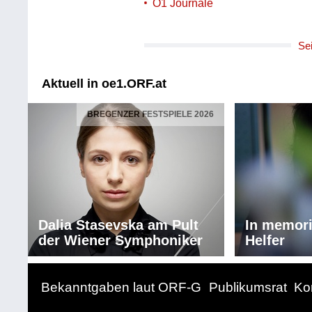
Ö1 Journale
Se
Aktuell in oe1.ORF.at
BREGENZER FESTSPIELE 2026
Dalia Stasevska am Pult
In memor
der Wiener Symphoniker
Helfer
Bekanntgaben laut ORF-G
Publikumsrat
Ko