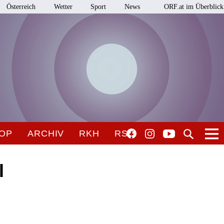
Österreich
Wetter
Sport
News
ORF.at im Überblick
OP
ARCHIV
RKH
RSO
l