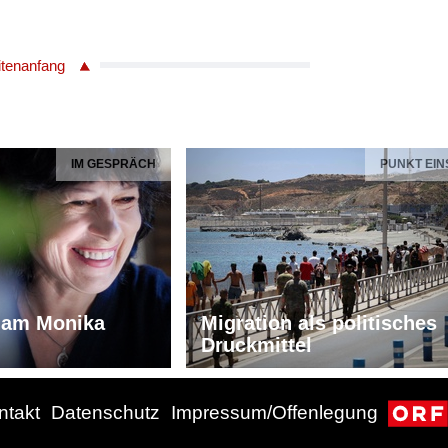
itenanfang
IM GESPRÄCH
PUNKT EIN
iam Monika
Migration als politisches
Druckmittel
ntakt
Datenschutz
Impressum/Offenlegung