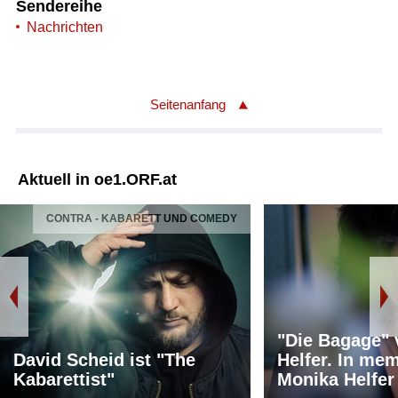
Sendereihe
Nachrichten
Seitenanfang
Aktuell in oe1.ORF.at
CONTRA - KABARETT UND COMEDY
"Die Bagage"
David Scheid ist "The
Helfer. In me
Kabarettist"
Monika Helfer