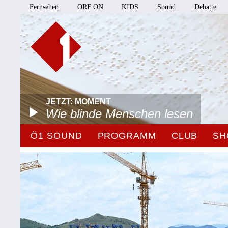
Fernsehen
ORF ON
KIDS
Sound
Debatte
JETZT: MOMENT
Wie blinde Menschen lesen
Ö1 SOUND
PROGRAMM
CLUB
SH