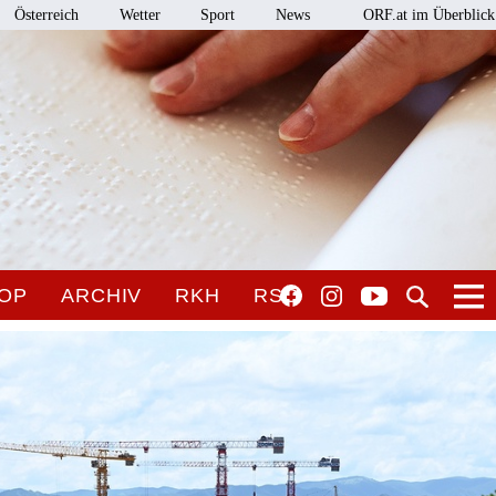
Österreich
Wetter
Sport
News
ORF.at im Überblick
OP
ARCHIV
RKH
RSO