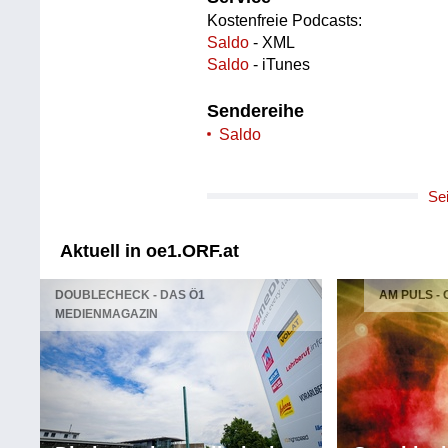
Kostenfreie Podcasts:
Saldo
- XML
Saldo
- iTunes
Sendereihe
Saldo
Se
Aktuell in oe1.ORF.at
DOUBLECHECK - DAS Ö1
AM PULS -
MEDIENMAGAZIN