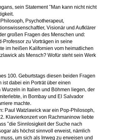
ogans, sein Statement "Man kann nicht nicht
igkeit.
 Philosoph, Psychotherapeut,
ionswissenschaftler, Visionär und Aufklärer
r der großen Fragen des Menschen und:
d-Professor zu Vorträgen in seine
te im heißen Kalifornien vom heimatlichen
zlawick als Mensch? Wofür steht sein Werk
ines 100. Geburtstags diesen beiden Fragen
t dabei ein Porträt über einen
Wurzeln in Italien und Böhmen liegen, der
miterlebte, in Bombay und El Salvador
arriere machte.
ten: Paul Watzlawick war ein Pop-Philosoph,
as 2. Klavierkonzert von Rachmaninow liebte
dass "die Sinnlosigkeit der Suche nach
gar als höchst sinnvoll erweist, nämlich
n muss, um sich als Irrweg zu erweisen und