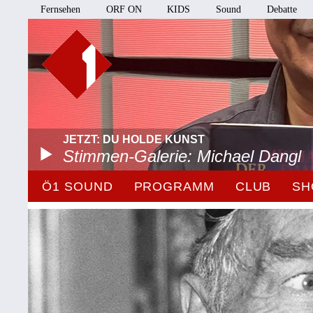
Fernsehen
ORF ON
KIDS
Sound
Debatte
JETZT: DU HOLDE KUNST
Stimmen-Galerie: Michael Dangl
Ö1 SOUND
PROGRAMM
CLUB
SH