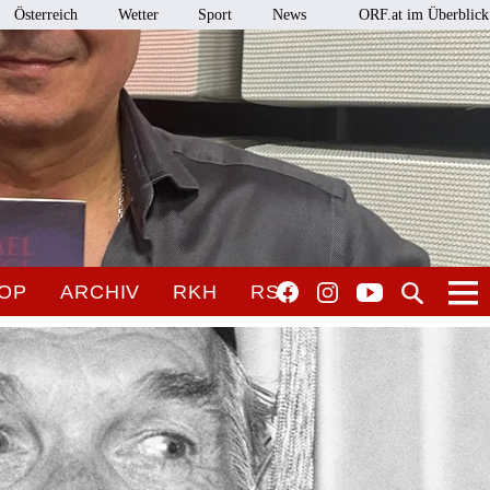
Österreich
Wetter
Sport
News
ORF.at im Überblick
OP
ARCHIV
RKH
RSO