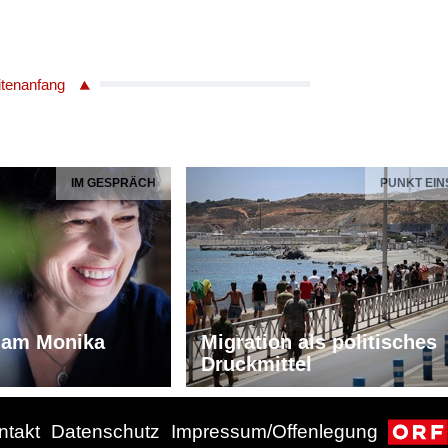
itenanfang
IM GESPRÄCH
PUNKT EIN
iam Monika
Migration als politisches
Druckmittel
ntakt
Datenschutz
Impressum/Offenlegung