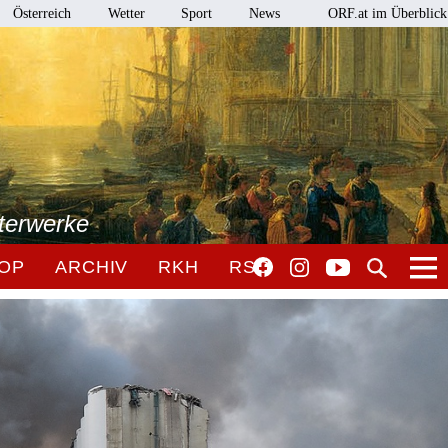
Österreich
Wetter
Sport
News
ORF.at im Überblick
terwerke
OP
ARCHIV
RKH
RSO