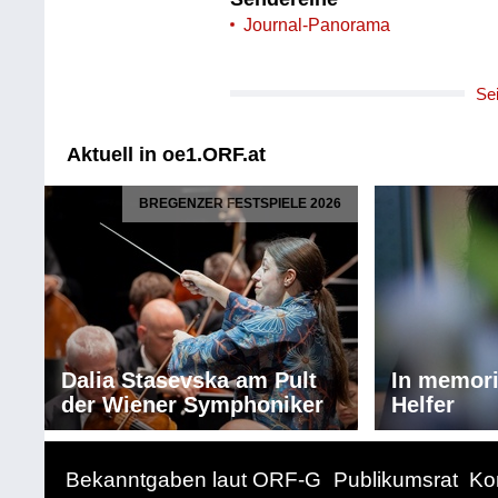
Journal-Panorama
Se
Aktuell in oe1.ORF.at
BREGENZER FESTSPIELE 2026
Dalia Stasevska am Pult
In memor
der Wiener Symphoniker
Helfer
Bekanntgaben laut ORF-G
Publikumsrat
Ko