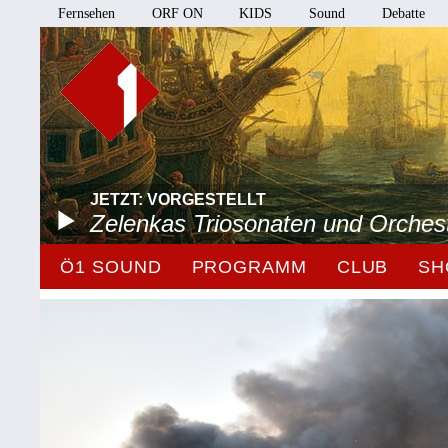
Fernsehen
ORF ON
KIDS
Sound
Debatte
JETZT: VORGESTELLT
Zelenkas Triosonaten und Orches
Ö1 SOUND
PROGRAMM
CLUB
SH