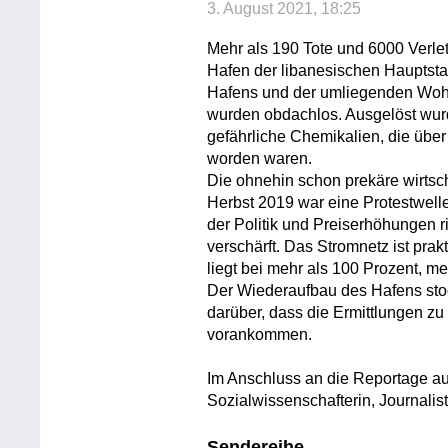
3. August 2021, 18:25
Mehr als 190 Tote und 6000 Verlet
Hafen der libanesischen Hauptsta
Hafens und der umliegenden Wohn
wurden obdachlos. Ausgelöst wur
gefährliche Chemikalien, die üb
worden waren.
Die ohnehin schon prekäre wirtsch
Herbst 2019 war eine Protestwell
der Politik und Preiserhöhungen ri
verschärft. Das Stromnetz ist pra
liegt bei mehr als 100 Prozent, m
Der Wiederaufbau des Hafens stoc
darüber, dass die Ermittlungen z
vorankommen.
Im Anschluss an die Reportage au
Sozialwissenschafterin, Journalis
Sendereihe