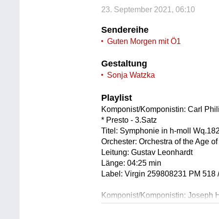
23. September 2021, 06:10
Sendereihe
Guten Morgen mit Ö1
Gestaltung
Sonja Watzka
Playlist
Komponist/Komponistin: Carl Phi
* Presto - 3.Satz
Titel: Symphonie in h-moll Wq.18
Orchester: Orchestra of the Age o
Leitung: Gustav Leonhardt
Länge: 04:25 min
Label: Virgin 259808231 PM 518
Komponist/Komponistin: Joseph 
Titel: Sonate für Klavier Nr.1 in 
* Allegro - 1.Satz