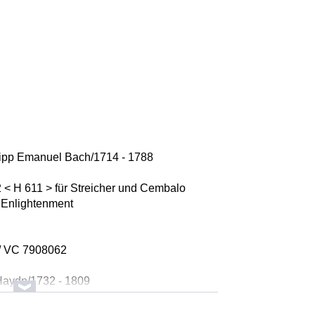
lipp Emanuel Bach/1714 - 1788
2 < H 611 > für Streicher und Cembalo
f Enlightenment
 / VC 7908062
Haydn/1732 - 1809
G-Dur Hob.XVI/8