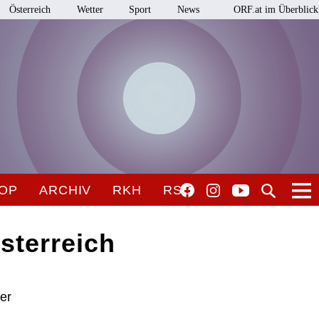
Österreich
Wetter
Sport
News
ORF.at im Überblick
OP
ARCHIV
RKH
RSO
sterreich
er