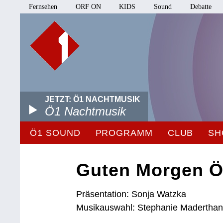
Fernsehen
ORF ON
KIDS
Sound
Debatte
JETZT: Ö1 NACHTMUSIK
Ö1 Nachtmusik
Ö1 SOUND
PROGRAMM
CLUB
SH
Guten Morgen Ö
Präsentation: Sonja Watzka
Musikauswahl: Stephanie Maderthan