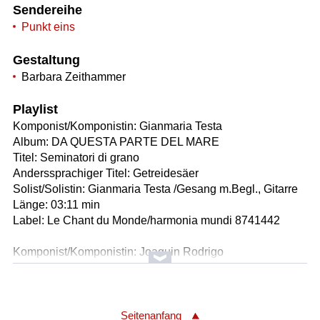
Sendereihe
Punkt eins
Gestaltung
Barbara Zeithammer
Playlist
Komponist/Komponistin: Gianmaria Testa
Album: DA QUESTA PARTE DEL MARE
Titel: Seminatori di grano
Anderssprachiger Titel: Getreidesäer
Solist/Solistin: Gianmaria Testa /Gesang m.Begl., Gitarre
Länge: 03:11 min
Label: Le Chant du Monde/harmonia mundi 8741442
Komponist/Komponistin: Joaquin Rodrigo
Album: RODRIGO: WERKE FÜR GITARRE - Leon
Koudelak
Titel: En los trigales - Stück für Gitarre
* Allegro
Seitenanfang