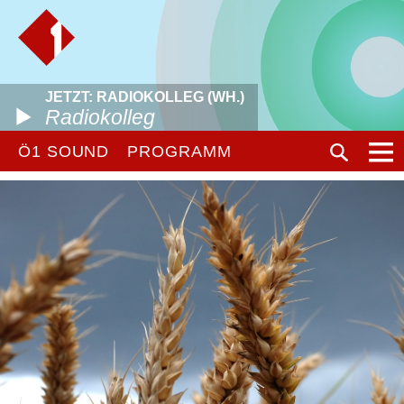
JETZT: RADIOKOLLEG (WH.)
Radiokolleg
Ö1 SOUND
PROGRAMM