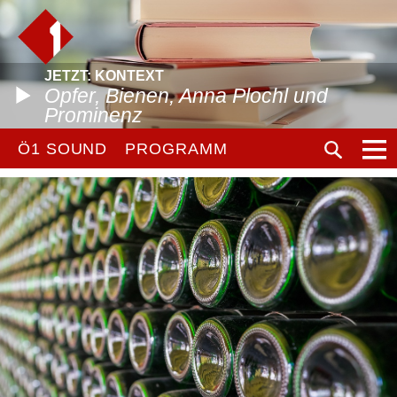
JETZT: KONTEXT
Opfer, Bienen, Anna Plochl und
Prominenz
Ö1 SOUND
PROGRAMM