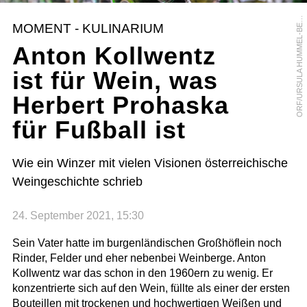
R
F
/
U
R
S
U
L
A
H
U
M
M
E
L
-
B
R
G
E
O
R
MOMENT - KULINARIUM
E
Anton Kollwentz
ist für Wein, was
Herbert Prohaska
für Fußball ist
Wie ein Winzer mit vielen Visionen österreichische
Weingeschichte schrieb
24. September 2021, 15:30
Sein Vater hatte im burgenländischen Großhöflein noch
Rinder, Felder und eher nebenbei Weinberge. Anton
Kollwentz war das schon in den 1960ern zu wenig. Er
konzentrierte sich auf den Wein, füllte als einer der ersten
Bouteillen mit trockenen und hochwertigen Weißen und