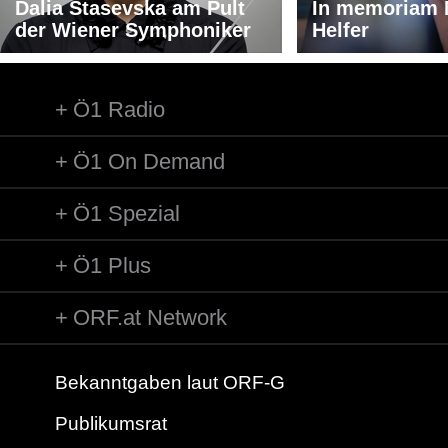
Dalia Stasevska am Pult
In memoriam 
der Wiener Symphoniker
Helfer
Ö1 Radio
Ö1 On Demand
Ö1 Spezial
Ö1 Plus
ORF.at Network
Bekanntgaben laut ORF-G
Publikumsrat