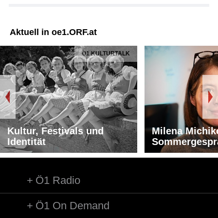
Aktuell in oe1.ORF.at
Ö1 KULTURTALK
Kultur, Festivals und
Milena Michik
Identität
Sommergespr
Ö1 Radio
Ö1 On Demand