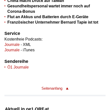
China macht Druck auf Taiwan
Gesundheitspersonal wartet immer noch auf
Corona-Bonus
Flut an Akkus und Batterien durch E-Geräte
Französischer Unternehmer Bernard Tapie ist tot
Service
Kostenfreie Podcasts:
Journale
- XML
Journale
- iTunes
Sendereihe
Ö1 Journale
Seitenanfang
Aktuell in oe1.ORF.at