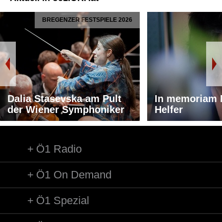
BREGENZER FESTSPIELE 2026
Dalia Stasevska am Pult
In memoriam 
der Wiener Symphoniker
Helfer
Ö1 Radio
Ö1 On Demand
Ö1 Spezial