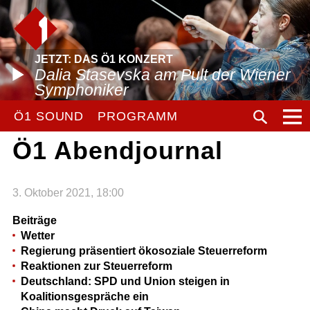
JETZT: DAS Ö1 KONZERT
Dalia Stasevska am Pult der Wiener
Symphoniker
Ö1 SOUND
PROGRAMM
Ö1 Abendjournal
3. Oktober 2021, 18:00
Beiträge
Wetter
Regierung präsentiert ökosoziale Steuerreform
Reaktionen zur Steuerreform
Deutschland: SPD und Union steigen in
Koalitionsgespräche ein