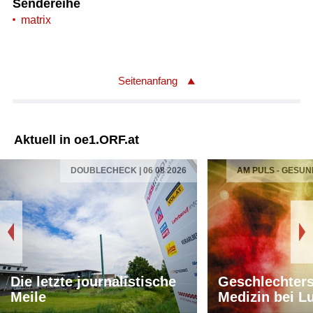
Sendereihe
matrix
Seitenanfang
Aktuell in oe1.ORF.at
DOUBLECHECK | 06 08 2026
AM PULS - GESUN
Die letzte journalistische
Geschlechters
Meile
Medizin bei L