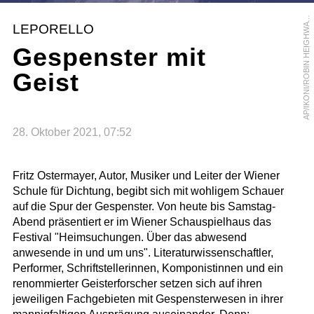
P
/
I
K
O
N
I
/
R
O
B
I
N
H
E
I
G
H
W
Y
B
U
R
A
-
Y
LEPORELLO
A
Gespenster mit
Geist
28. Oktober 2021, 07:52
Fritz Ostermayer, Autor, Musiker und Leiter der Wiener
Schule für Dichtung, begibt sich mit wohligem Schauer
auf die Spur der Gespenster. Von heute bis Samstag-
Abend präsentiert er im Wiener Schauspielhaus das
Festival "Heimsuchungen. Über das abwesend
anwesende in und um uns". Literaturwissenschaftler,
Performer, Schriftstellerinnen, Komponistinnen und ein
renommierter Geisterforscher setzen sich auf ihren
jeweiligen Fachgebieten mit Gespensterwesen in ihrer