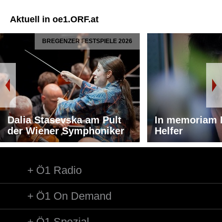
Aktuell in oe1.ORF.at
BREGENZER FESTSPIELE 2026
Dalia Stasevska am Pult
In memoriam 
der Wiener Symphoniker
Helfer
Ö1 Radio
Ö1 On Demand
Ö1 Spezial