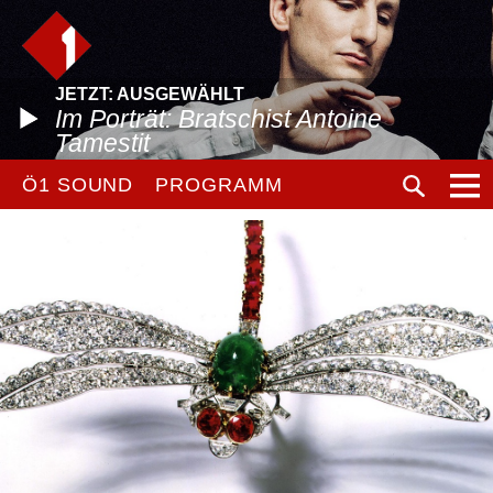
JETZT: AUSGEWÄHLT
Im Porträt: Bratschist Antoine
Tamestit
Ö1 SOUND
PROGRAMM