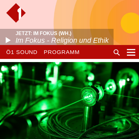
JETZT: IM FOKUS (WH.)
Im Fokus - Religion und Ethik
Ö1 SOUND
PROGRAMM