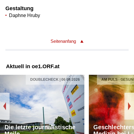
Gestaltung
Daphne Hruby
Seitenanfang
Aktuell in oe1.ORF.at
DOUBLECHECK | 06 08 2026
AM PULS - GESUN
Die letzte journalistische
Geschlechters
Meile
Medizin bei L