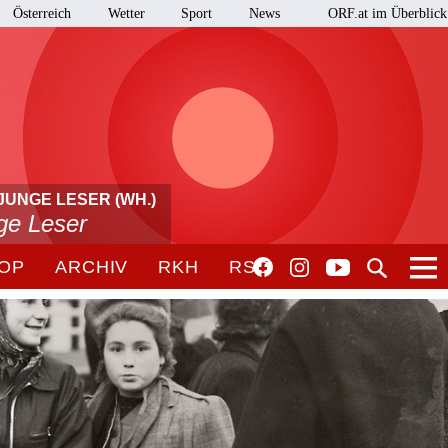
Österreich
Wetter
Sport
News
ORF.at im Überblick
JUNGE LESER (WH.)
nge Leser
OP
ARCHIV
RKH
RSO