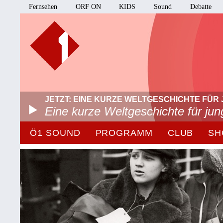
Fernsehen
ORF ON
KIDS
Sound
Debatte
JETZT: EINE KURZE WELTGESCHICHTE FÜR 
Eine kurze Weltgeschichte für ju
Ö1 SOUND
PROGRAMM
CLUB
SH